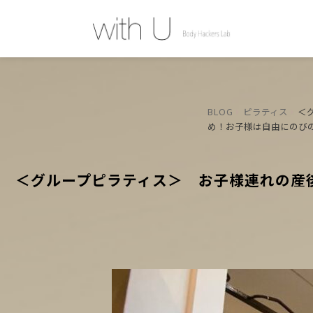
BLOG
ピラティス
＜
め！お子様は自由にのび
＜グループピラティス＞ お子様連れの産