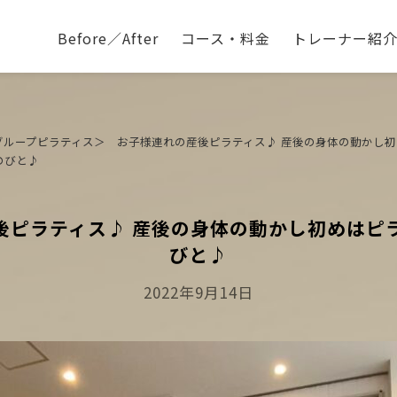
Before／After
コース・料金
トレーナー紹
グループピラティス＞ お子様連れの産後ピラティス♪ 産後の身体の動かし
のびと♪
後ピラティス♪ 産後の身体の動かし初めはピ
びと♪
Posted
2022年9月14日
On