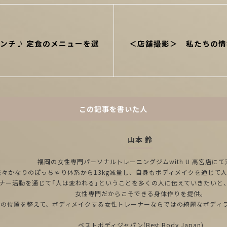
Next
ンチ♪ 定食のメニューを選
＜店舗撮影＞ 私たちの情
Post
♪
この記事を書いた人
山本 鈴
福岡の女性専門パーソナルトレーニングジムwith U 高宮店にて
元々かなりのぽっちゃり体系から13kg減量し、自身もボディメイクを通じて
ナー活動を通じて「人は変われる」ということを多くの人に伝えていきたいと
女性専門だからこそできる身体作りを提供。
骨の位置を整えて、ボディメイクする女性トレーナーならではの綺麗なボディ
ベストボディジャパン(Best Body Japan)