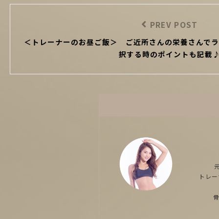
投
稿
PREV POST
Previous
ナ
＜トレーナーのお昼ご飯＞ ご近所さんの栄養さんでラ
Post
ビ
択する時のポイントも記載
ゲ
ー
シ
ョ
ン
トレー