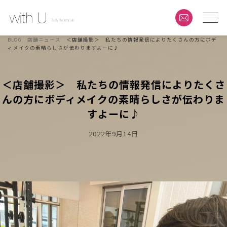
BLOG
店舗ニュース
＜店舗撮影＞ 私たちの情報発信によりたくさんの方にボデ
ィメイクの素晴らしさが伝わりますよーに♪
＜店舗撮影＞ 私たちの情報発信によりたくさ
んの方にボディメイクの素晴らしさが伝わりま
すよーに♪
Posted
2022年9月14日
On