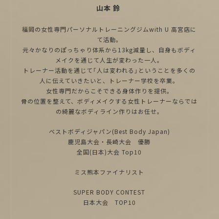
山本 鈴
福岡の女性専門パーソナルトレーニングジムwith U 高宮店に
て活動。
元々かなりのぽっちゃり体系から13kg減量し、自身もボディ
メイクを通じて人生が変わった一人。
トレーナー活動を通じて「人は変われる」ということを多くの
人に伝えていきたいと、トレーナー学校を卒業。
女性専門だからこそできる身体作りを提供。
骨の位置を整えて、ボディメイクする女性トレーナーならでは
の綺麗なボディライン作りはお任せ。
ベストボディジャパン(Best Body Japan)
鹿児島大会・長崎大会 優勝
全国(日本)大会 Top10
ミス熊本ファイナリスト
SUPER BODY CONTEST
日本大会 TOP10