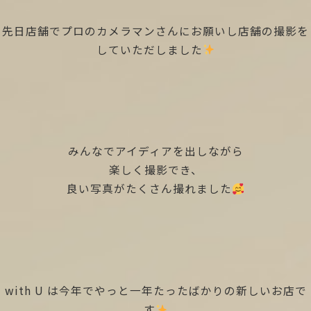
先日店舗でプロのカメラマンさんにお願いし店舗の撮影を
していただしました
みんなでアイディアを出しながら
楽しく撮影でき、
良い写真がたくさん撮れました
with U は今年でやっと一年たったばかりの新しいお店で
す