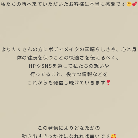
私たちの所へ来ていただいたお客様に本当に感謝です
よりたくさんの方にボディメイクの素晴らしさや、心と身
体の健康を保つことの快適さを伝えるべく、
HPやSNSを通して私たちの想いや
行ってること、役立つ情報などを
これからも発信し続けていきます
この発信によりどなたかの
動き出すきっかけになれれば幸いです