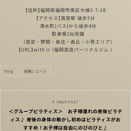
【住所】福岡県福岡市南区大楠3-7-18
【アクセス】高宮駅 徒歩3分
清水町(バス)から徒歩4分
駐車場2台完備
（高宮・野間・長住・長丘・小笹エリア）
【URL】
with U
（福岡高宮パーソナルジム ）
blog
店舗ニュース
categories
投
稿
Previous
PREV POST
ナ
＜グループピラティス＞ お子様連れの産後ピラテ
Post
ビ
ィス♪ 産後の身体の動かし初めはピラティスがお
ゲ
ー
すすめ！お子様は自由にのびのびと♪