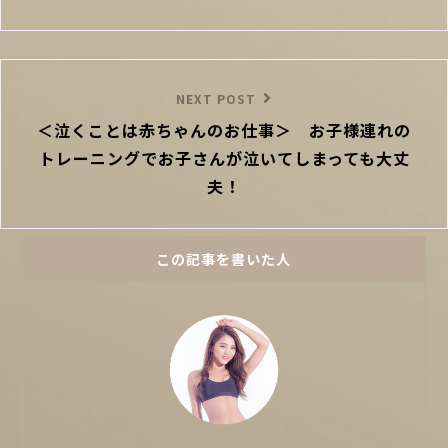
シ
ョ
ン
Next
NEXT POST
＜泣くことは赤ちゃんのお仕事＞ お子様連れの
Post
トレーニングでお子さんが泣いてしまっても大丈
夫！
この記事を書いた人