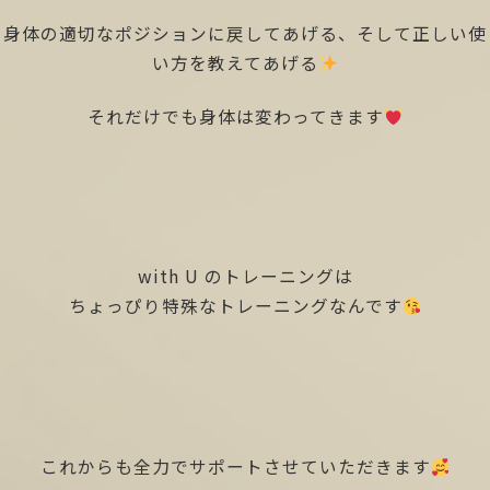
身体の適切なポジションに戻してあげる、そして正しい使
い方を教えてあげる
それだけでも身体は変わってきます
with U のトレーニングは
ちょっぴり特殊なトレーニングなんです
これからも全力でサポートさせていただきます