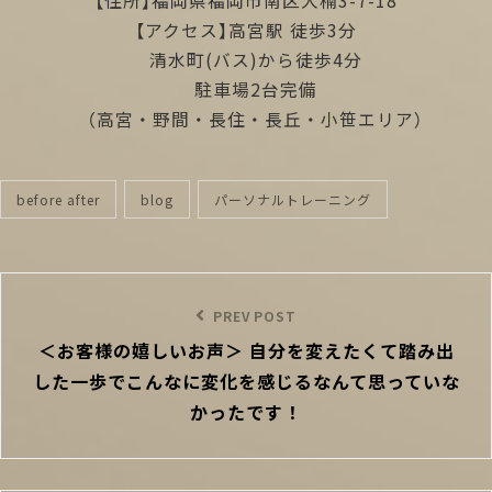
【住所】福岡県福岡市南区大楠3-7-18
【アクセス】高宮駅 徒歩3分
清水町(バス)から徒歩4分
駐車場2台完備
（高宮・野間・長住・長丘・小笹エリア）
before after
blog
パーソナルトレーニング
categories
投
稿
Previous
PREV POST
ナ
＜お客様の嬉しいお声＞ 自分を変えたくて踏み出
Post
ビ
した一歩でこんなに変化を感じるなんて思っていな
ゲ
ー
かったです！
シ
ョ
ン