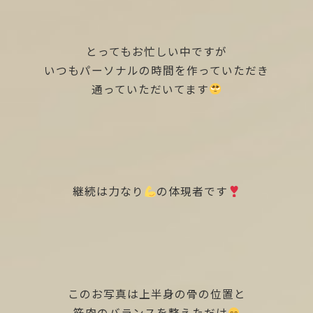
とってもお忙しい中ですが
いつもパーソナルの時間を作っていただき
通っていただいてます
継続は力なり
の体現者です
このお写真は上半身の骨の位置と
筋肉のバランスを整えただけ