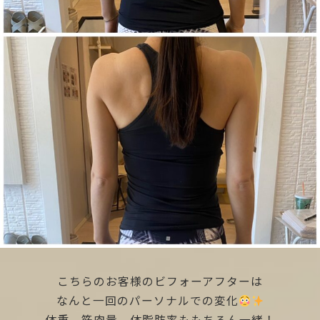
こちらのお客様のビフォーアフターは
なんと一回のパーソナルでの変化
体重、筋肉量、体脂肪率ももちろん一緒！