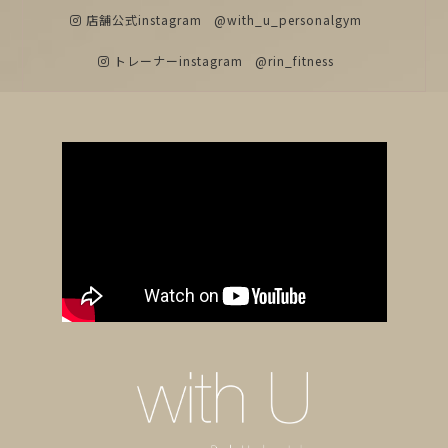
店舗公式instagram
@with_u_personalgym
トレーナーinstagram
@rin_fitness