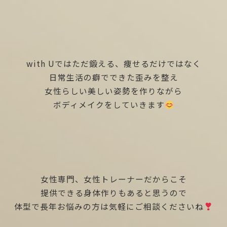
with Uではただ鍛える、痩せるだけではなく
日常生活の癖でできた歪みを整え
女性らしい美しい姿勢を作りながら
ボディメイクをしていきます
女性専門、女性トレーナーだからこそ
提供できる身体作りもあると思うので
体型で長年お悩みの方は気軽にご相談くださいね