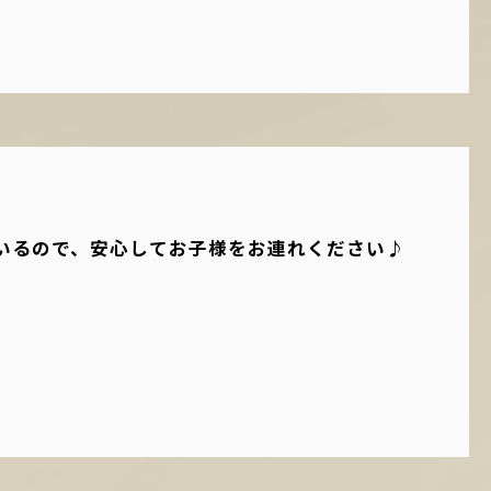
しているので、安心してお子様をお連れください♪