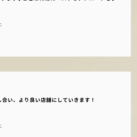
ニ
話し合い、より良い店舗にしていきます！
ニ