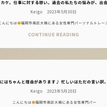
ッカケ。仕事に対する想い。過去の私たちの悩みが、出
タ
マ
ー
Keigo
Posted
2023年5月30日
＞
On
＞
忙
こんにちは
福岡市南区大楠にある女性専門パーソナルトレー
脱
し
猫
い
CONTINUE READING
＜
背！
の
仕
美
を
事
し
言
に
い
い
対
後
訳
す
ろ
に
る
のにはちゃんと理由があります♪ 忙しいはただの言い訳
姿
せ
想
で
ず、
Keigo
Posted
2023年5月20日
い
On
い
美
＞
こんにちは
福岡市南区大楠にある女性専門パー
つ
し
私