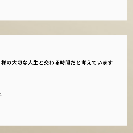
客様の大切な人生と交わる時間だと考えています
ニ