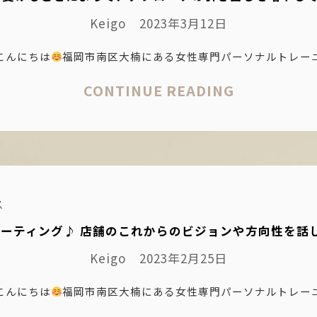
ま
ド
ど
出
す
ル
Keigo
Posted
2023年3月12日
ん
会
On
♪
ご
な
こんにちは
福岡市南区大楠にある女性専門パーソナルトレー
う
忙
来
脚？
お
し
店
＞
CONTINUE READING
＜
客
い
♪
綺
学
様
は
WITH
麗
び
の
た
U
な
の
悩
だ
に
脚
時
み
の
は
の
間
ス
の
言
元
シ
＞
の店舗ミーティング♪ 店舗のこれからのビジョンや方向性を
解
い
保
ル
ト
決
訳。
育
エ
Keigo
Posted
2023年2月25日
レ
策
努
On
士
ッ
ー
こんにちは
福岡市南区大楠にある女性専門パーソナルトレー
へ
力
も
ト
ナ