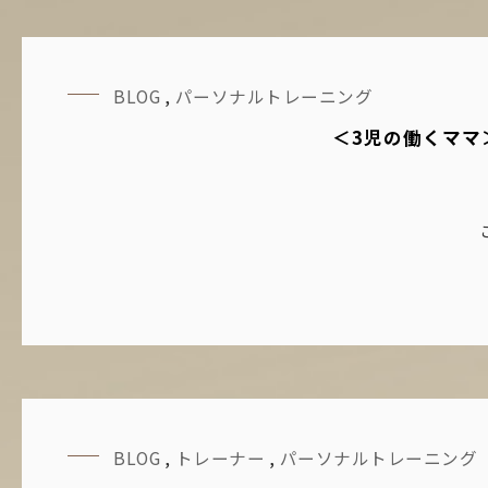
BLOG
,
パーソナルトレーニング
CAT
LINKS
＜3児の働くママ
BLOG
,
トレーナー
,
パーソナルトレーニング
CAT