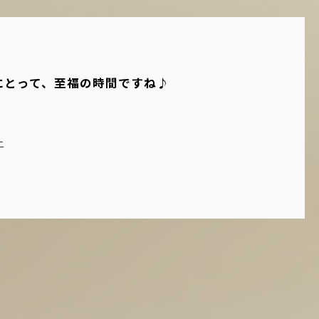
にとって、至福の時間ですね♪
ニ