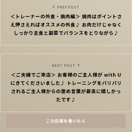
稿
Previous
PREV POST
ナ
＜トレーナーの外食・焼肉編＞ 焼肉はポイントさ
Post
ビ
え押さえればオススメの外食♪ お肉だけじゃなく
ゲ
ー
しっかり主食と副菜でバランスをとりながら♪
シ
ョ
ン
Next
NEXT POST
＜ご夫婦でご来店＞ お客様のご主人様が with U
Post
にきてくださいました♪ トレーニングをバリバリ
されるご主人様からの褒め言葉が最高に嬉しかっ
たです♪
この記事を書いた人