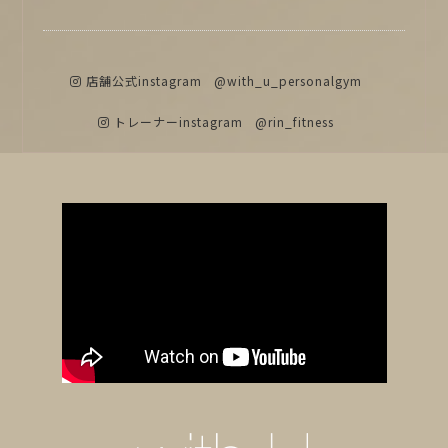
店舗公式instagram
@with_u_personalgym
トレーナーinstagram
@rin_fitness