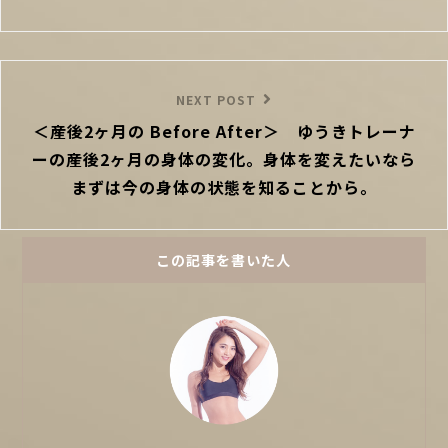
シ
ョ
ン
Next
NEXT POST
＜産後2ヶ月の Before After＞ ゆうきトレーナ
Post
ーの産後2ヶ月の身体の変化。身体を変えたいなら
まずは今の身体の状態を知ることから。
この記事を書いた人