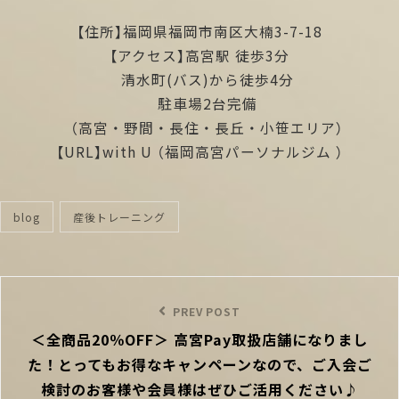
【住所】福岡県福岡市南区大楠3-7-18
【アクセス】高宮駅 徒歩3分
清水町(バス)から徒歩4分
駐車場2台完備
（高宮・野間・長住・長丘・小笹エリア）
【URL】
with U
（福岡高宮パーソナルジム ）
blog
産後トレーニング
categories
投
稿
Previous
PREV POST
ナ
＜全商品20％OFF＞ 高宮Pay取扱店舗になりまし
Post
ビ
た！とってもお得なキャンペーンなので、ご入会ご
ゲ
ー
検討のお客様や会員様はぜひご活用ください♪