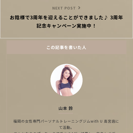
ン
Next
NEXT POST
お陰様で3周年を迎えることができました♪ 3周年
Post
記念キャンペーン実施中！
この記事を書いた人
山本 鈴
福岡の女性専門パーソナルトレーニングジムwith U 高宮店に
て活動。