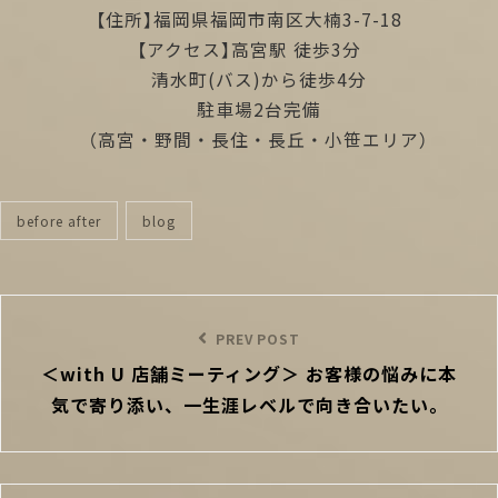
【住所】福岡県福岡市南区大楠3-7-18
【アクセス】高宮駅 徒歩3分
清水町(バス)から徒歩4分
駐車場2台完備
（高宮・野間・長住・長丘・小笹エリア）
before after
blog
categories
投
稿
Previous
PREV POST
ナ
＜with U 店舗ミーティング＞ お客様の悩みに本
Post
ビ
気で寄り添い、一生涯レベルで向き合いたい。
ゲ
ー
シ
ョ