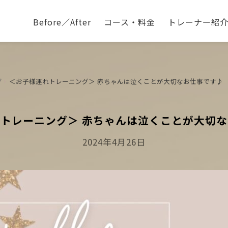
Before／After
コース・料金
トレーナー紹
グ
＜お子様連れトレーニング＞ 赤ちゃんは泣くことが大切なお仕事です♪
トレーニング＞ 赤ちゃんは泣くことが大切
Posted
2024年4月26日
On