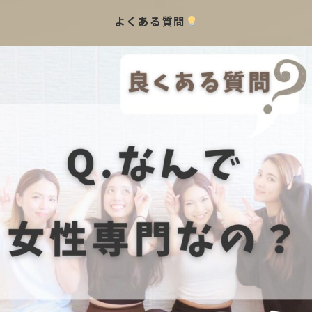
よくある質問