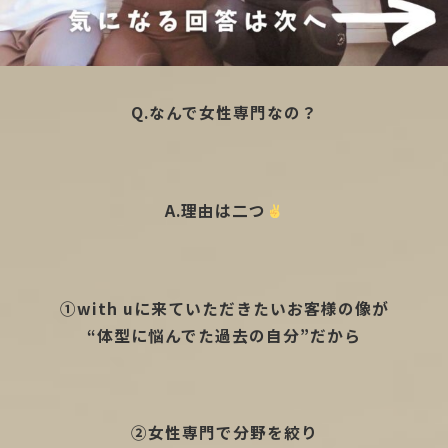
Q.なんで女性専門なの？
A.理由は二つ
①with uに来ていただきたいお客様の像が
“体型に悩んでた過去の自分”だから
②女性専門で分野を絞り