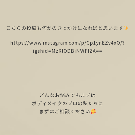
こちらの投稿も何かのきっかけになればと思います
https://www.instagram.com/p/Cp1ynEZv4xO/?
igshid=MzRlODBiNWFlZA==
どんなお悩みでもまずは
ボディメイクのプロの私たちに
まずはご相談ください