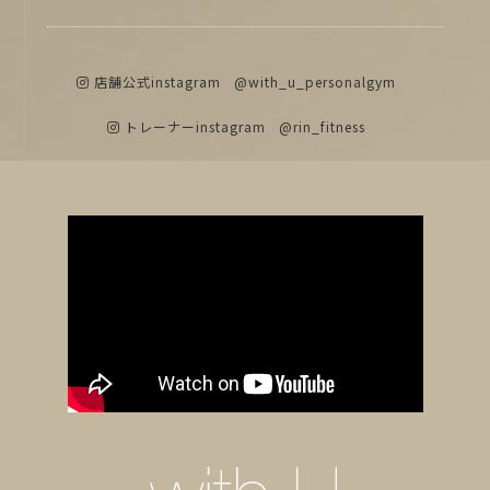
店舗公式instagram
@with_u_personalgym
トレーナーinstagram
@rin_fitness