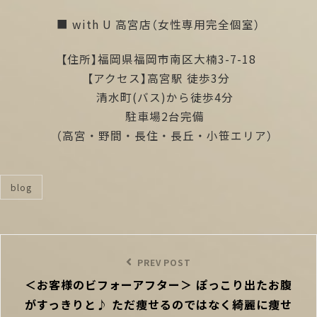
■ with U 高宮店（女性専用完全個室）
【住所】福岡県福岡市南区大楠3-7-18
【アクセス】高宮駅 徒歩3分
清水町(バス)から徒歩4分
駐車場2台完備
（高宮・野間・長住・長丘・小笹エリア）
blog
categories
投
稿
Previous
PREV POST
ナ
＜お客様のビフォーアフター＞ ぽっこり出たお腹
Post
ビ
がすっきりと♪ ただ痩せるのではなく綺麗に痩せ
ゲ