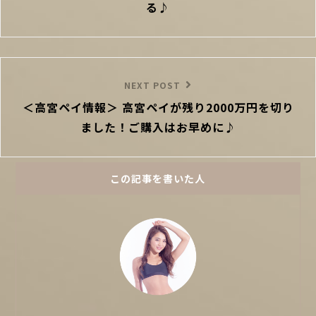
ー
る♪
シ
ョ
ン
Next
NEXT POST
＜高宮ペイ情報＞ 高宮ペイが残り2000万円を切り
Post
ました！ご購入はお早めに♪
この記事を書いた人