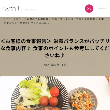
BLOG
食事例
＜お客様の食事報告＞ 栄養バランスがバッチリな食事内容♪ 食事
のポイントも参考にしてくださいね♪
＜お客様の食事報告＞ 栄養バランスがバッチリ
な食事内容♪ 食事のポイントも参考にしてくだ
さいね♪
Posted
2023年5月31日
On