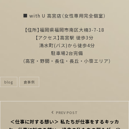
■ with U 高宮店（女性専用完全個室）
【住所】福岡県福岡市南区大楠3-7-18
【アクセス】高宮駅 徒歩3分
清水町(バス)から徒歩4分
駐車場2台完備
（高宮・野間・長住・長丘・小笹エリア）
blog
食事例
categories
投
稿
Previous
PREV POST
ナ
＜仕事に対する想い＞ 私たちが仕事をするキッカ
Post
ビ