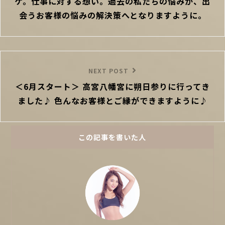
ケ。仕事に対する想い。過去の私たちの悩みが、出
ゲ
ー
会うお客様の悩みの解決策へとなりますように。
シ
ョ
ン
Next
NEXT POST
＜6月スタート＞ 高宮八幡宮に朔日参りに行ってき
Post
ました♪ 色んなお客様とご縁ができますように♪
この記事を書いた人