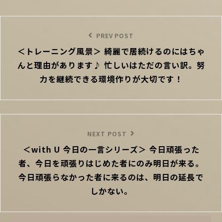
投
稿
Previous
PREV POST
ナ
＜トレーニング風景＞ 綺麗で居続けるのにはちゃ
Post
ビ
んと理由があります♪ 忙しいはただの言い訳。努
ゲ
ー
力を継続できる環境作りが大切です！
シ
ョ
ン
Next
NEXT POST
＜with U 今日の一言シリーズ＞ 今日頑張った
Post
者、今日を頑張りはじめた者にのみ明日が来る。
今日頑張らなかった者に来るのは、明日の延長で
しかない。