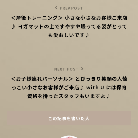
稿
Previous
PREV POST
ナ
＜産後トレーニング＞ 小さな小さなお客様ご来店
Post
ビ
♪ ヨガマットの上ですやすや眠ってる姿がとって
ゲ
ー
も愛おしいです♪
シ
ョ
ン
Next
NEXT POST
＜お子様連れパーソナル＞ とびっきり笑顔の人懐
Post
っこい小さなお客様がご来店♪ with U には保育
資格を持ったスタッフもいますよ♪
この記事を書いた人