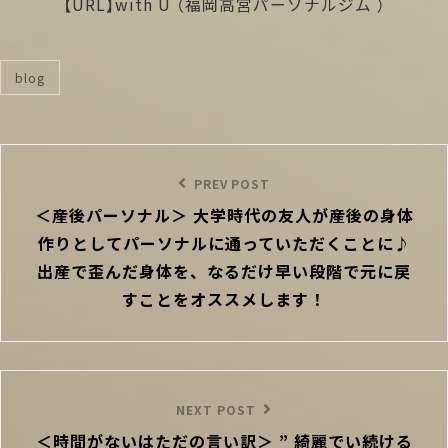
【URL】
with U
（福岡高宮パーソナルジム ）
blog
categories
投
稿
Previous
PREV POST
ナ
＜産後パーソナル＞ 大学時代の友人が産後の身体
Post
ビ
作りとしてパーソナルに通っていただくことに♪
ゲ
ー
出産で歪んだ身体を、なるだけ早い段階で元に戻
シ
すことをオススメします！
ョ
ン
Next
NEXT POST
＜時間がないはただの言い訳＞ ” 綺麗でい続ける
Post