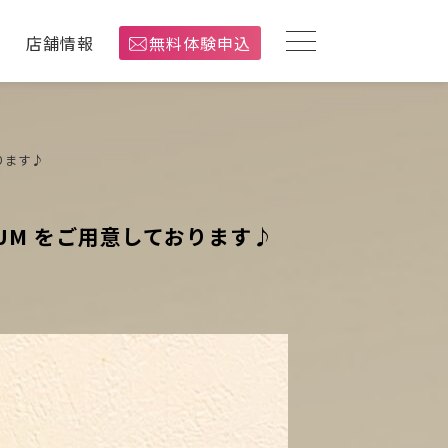
介
店舗情報
無料体験申込
ります♪
AUM をご用意しております♪