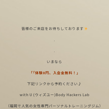
皆様のご来店をお待ちしております
.
.
いまなら
「「体験0円、入会金無料！」
下記リンクから予約ください♪
with U (ウィズユー)Body Hackers Lab
（福岡で人気の女性専門パーソナルトレーニングジム）