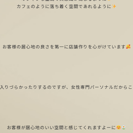
カフェのように落ち着く空間であれるように
お客様の居心地の良さを第一に店舗作りを心がけています
で入りづらかったりするのですが、女性専門パーソナルだからこ
お客様が居心地のいい空間と感じてくれますよーに