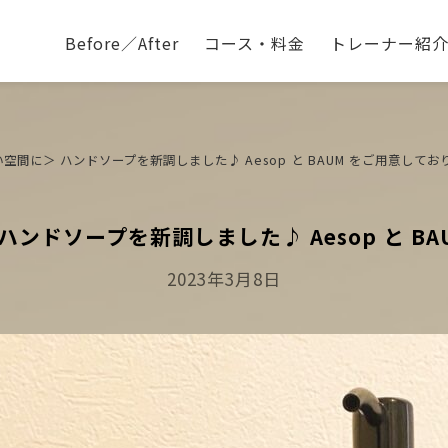
Before／After
コース・料金
トレーナー紹
空間に＞ ハンドソープを新調しました♪ Aesop と BAUM をご用意してお
ンドソープを新調しました♪ Aesop と B
Posted
2023年3月8日
On