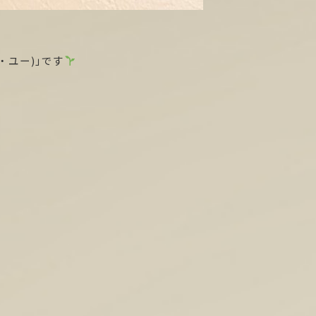
・ユー)」です