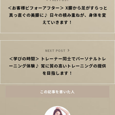
Previous
ナ
＜お客様ビフォーアフター＞ X脚から足がすらっと
Post
ビ
真っ直ぐの美脚に♪ 日々の積み重ねが、身体を変
ゲ
ー
えていきます！
シ
ョ
ン
Next
NEXT POST
＜学びの時間＞ トレーナー同士でパーソナルトレ
Post
ーニング体験♪ 常に質の高いトレーニングの提供
を目指します！
この記事を書いた人