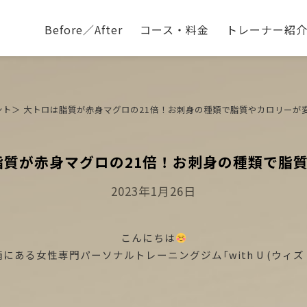
Before／After
コース・料金
トレーナー紹
ント＞ 大トロは脂質が赤身マグロの21倍！お刺身の種類で脂質やカロリーが
脂質が赤身マグロの21倍！お刺身の種類で脂
Posted
2023年1月26日
On
こんにちは
にある女性専門パーソナルトレーニングジム「with U (ウィズ