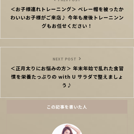
Previous
ナ
＜お子様連れトレーニング＞ ベレー帽を被ったか
Post
ビ
わいいお子様がご来店♪ 今年も産後トレーニンン
ゲ
ー
グもお任せください！
シ
ョ
ン
Next
NEXT POST
＜正月太りにお悩みの方＞ 年末年始で乱れた食習
Post
慣を栄養たっぷりの with U サラダで整えましょ
う♪
この記事を書いた人