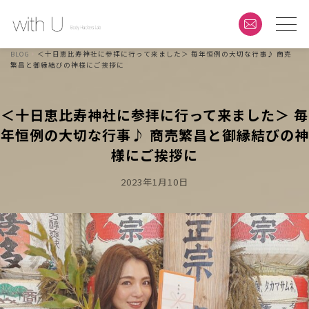
BLOG
＜十日恵比寿神社に参拝に行って来ました＞ 毎年恒例の大切な行事♪ 商売
繁昌と御縁結びの神様にご挨拶に
＜十日恵比寿神社に参拝に行って来ました＞ 毎
年恒例の大切な行事♪ 商売繁昌と御縁結びの神
様にご挨拶に
Posted
2023年1月10日
On