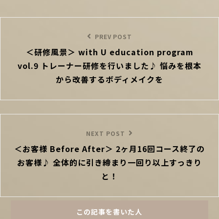
投
稿
Previous
PREV POST
ナ
＜研修風景＞ with U education program
Post
ビ
vol.9 トレーナー研修を行いました♪ 悩みを根本
ゲ
ー
から改善するボディメイクを
シ
ョ
ン
Next
NEXT POST
＜お客様 Before After＞ 2ヶ月16回コース終了の
Post
お客様♪ 全体的に引き締まり一回り以上すっきり
と！
この記事を書いた人