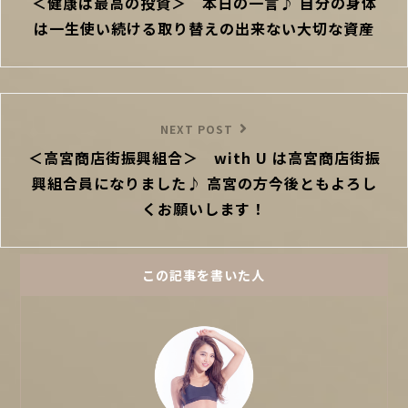
＜健康は最高の投資＞ 本日の一言♪ 自分の身体
Post
ビ
は一生使い続ける取り替えの出来ない大切な資産
ゲ
ー
シ
ョ
ン
Next
NEXT POST
＜高宮商店街振興組合＞ with U は高宮商店街振
Post
興組合員になりました♪ 高宮の方今後ともよろし
くお願いします！
この記事を書いた人