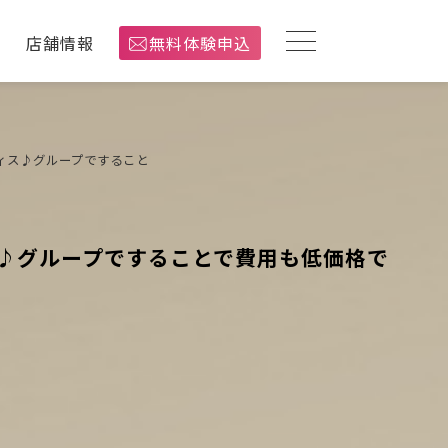
介
店舗情報
無料体験申込
ィス♪グループですること
♪グループですることで費用も低価格で