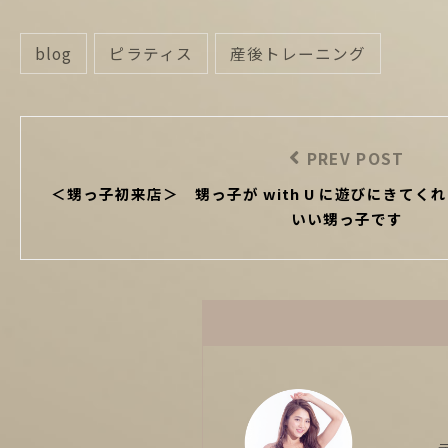
blog
ピラティス
産後トレーニング
categories
投
稿
PREV POST
Previous
ナ
＜甥っ子初来店＞ 甥っ子が with U に遊びにきてく
Post
ビ
いい甥っ子です
ゲ
ー
シ
ョ
ン