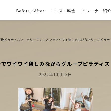
Before／After
コース・料金
トレーナー紹
産後ピラティス＞ グループレッスンでワイワイ楽しみながらグループピラテ
ンでワイワイ楽しみながらグループピラティス
Posted
2022年10月13日
On