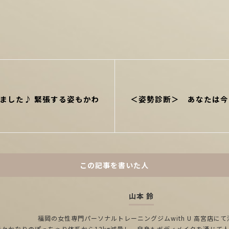
Next
れました♪ 緊張する姿もかわ
＜姿勢診断＞ あなたは今
Post
この記事を書いた人
山本 鈴
福岡の女性専門パーソナルトレーニングジムwith U 高宮店にて
元々かなりのぽっちゃり体系から13kg減量し、自身もボディメイクを通じて