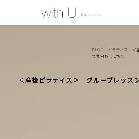
BLOG
ピラティス
＜
で費用も低価格で
＜産後ピラティス＞ グループレッス