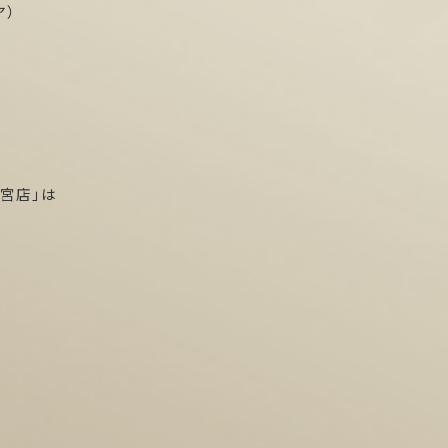
ア）
高宮店」は