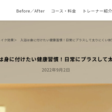
Before／After
コース・料金
トレーナー紹
メイク効果＞ 入浴は身に付けたい健康習慣！日常にプラスして太りにくい体
は身に付けたい健康習慣！日常にプラスして
Posted
2022年9月2日
On