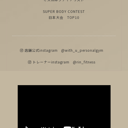
SUPER BODY CONTEST
日本大会 TOP10
店舗公式instagram
@with_u_personalgym
トレーナーinstagram
@rin_fitness