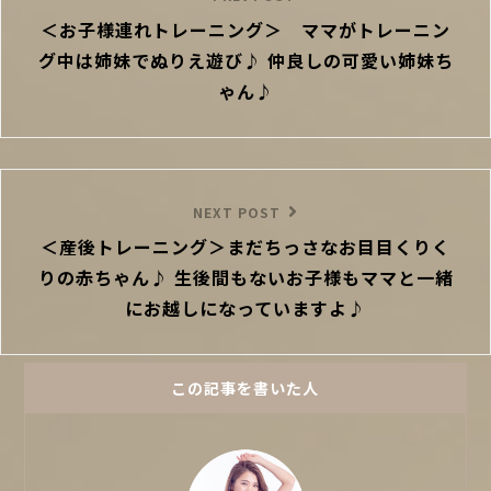
ナ
＜お子様連れトレーニング＞ ママがトレーニン
Post
ビ
グ中は姉妹でぬりえ遊び♪ 仲良しの可愛い姉妹ち
ゲ
ー
ゃん♪
シ
ョ
ン
Next
NEXT POST
＜産後トレーニング＞まだちっさなお目目くりく
Post
りの赤ちゃん♪ 生後間もないお子様もママと一緒
にお越しになっていますよ♪
この記事を書いた人