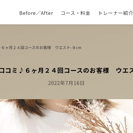
Before／After
コース・料金
トレーナー紹
６ヶ月２４回コースのお客様 ウエスト-９cm
口コミ♪６ヶ月２４回コースのお客様 ウエス
Posted
2022年7月16日
On